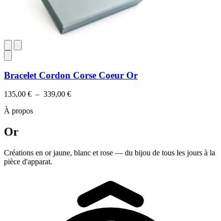
Bracelet Cordon Corse Coeur Or
Plage
135,00
€
–
339,00
€
de
À propos
prix :
135,00 €
à
Or
339,00 €
Créations en or jaune, blanc et rose — du bijou de tous les jours à la
pièce d'apparat.